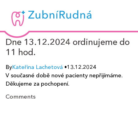
Zubní
Rudná
-
Dne 13.12.2024 ordinujeme do
MUDr.
11 hod.
Kateřina
Lachetová
By
Kateřina Lachetová
•
13.12.2024
V současné době nov
é pacienty n
epřijímáme.
Děkujeme za pochopení.
Comments