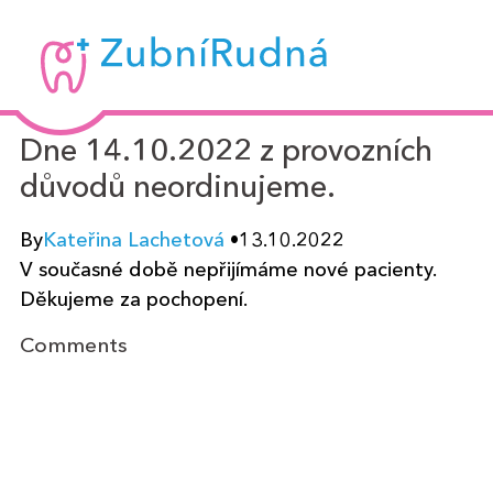
Zubní
Rudná
-
Dne 14.10.2022 z provozních
MUDr.
důvodů neordinujeme.
Kateřina
Lachetová
By
Kateřina Lachetová
•
13.10.2022
V současné době nepřijímáme nové pacienty.
Děkujeme za pochopení.
Comments