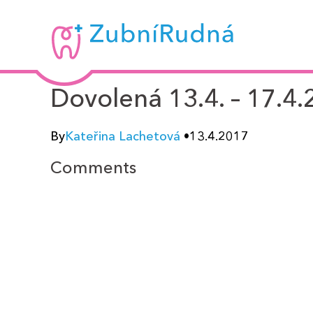
Zubní
Rudná
-
Dovolená 13.4. – 17.4
MUDr.
By
Kateřina Lachetová
•
13.4.2017
Kateřina
Comments
Lachetová