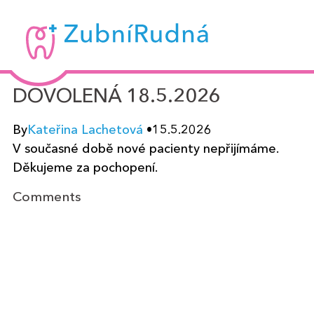
Zubní
Rudná
-
DOVOLENÁ 18.5.2026
MUDr.
Kateřina
By
Kateřina Lachetová
•
15.5.2026
Lachetová
V současné době nov
é pacienty n
epřijímáme.
Děkujeme za pochopení.
Comments