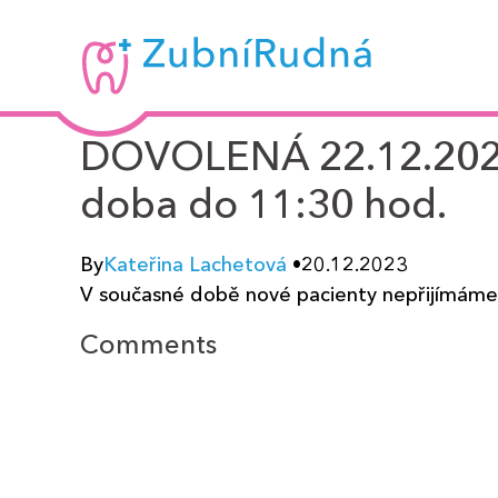
Zubní
Rudná
-
DOVOLENÁ 22.12.2023 
MUDr.
doba do 11:30 hod.
Kateřina
By
Kateřina Lachetová
•
20.12.2023
Lachetová
V současné době nov
é pacienty n
epřijímáme
Comments