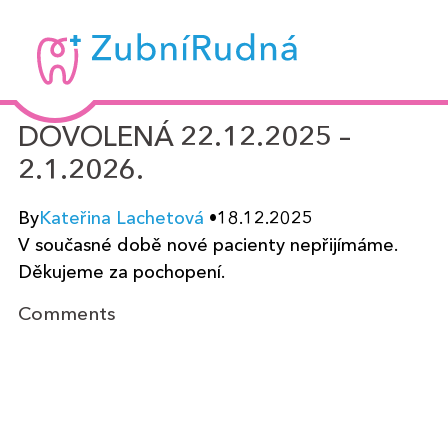
Zubní
Rudná
-
DOVOLENÁ 22.12.2025 –
MUDr.
2.1.2026.
Kateřina
Lachetová
By
Kateřina Lachetová
•
18.12.2025
V současné době nov
é pacienty n
epřijímáme.
Děkujeme za pochopení.
Comments