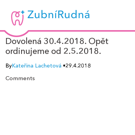
Zubní
Rudná
-
Dovolená 30.4.2018. Opět
MUDr.
ordinujeme od 2.5.2018.
Kateřina
Lachetová
By
Kateřina Lachetová
•
29.4.2018
Comments