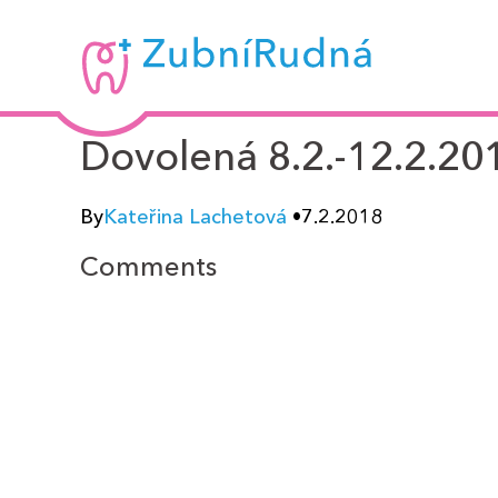
Zubní
Rudná
-
Dovolená 8.2.-12.2.20
MUDr.
By
Kateřina Lachetová
•
7.2.2018
Kateřina
Comments
Lachetová