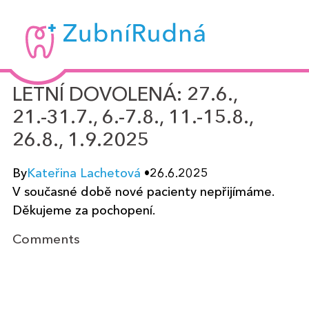
Zubní
Rudná
-
LETNÍ DOVOLENÁ: 27.6.,
MUDr.
21.-31.7., 6.-7.8., 11.-15.8.,
Kateřina
26.8., 1.9.2025
Lachetová
By
Kateřina Lachetová
•
26.6.2025
V současné době nov
é pacienty n
epřijímáme.
Děkujeme za pochopení.
Comments