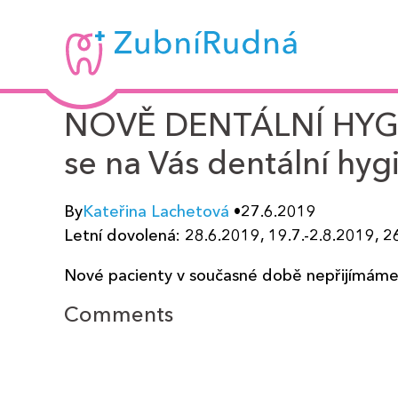
Zubní
Rudná
-
NOVĚ DENTÁLNÍ HYGI
MUDr.
se na Vás dentální hyg
Kateřina
By
Kateřina Lachetová
•
27.6.2019
Lachetová
Letní dovolená: 28.6.2019, 19.7.-2.8.2019, 26
Nové pacienty v současné době nepřijímáme
Comments