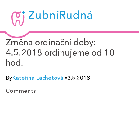
Zubní
Rudná
-
Změna ordinační doby:
MUDr.
4.5.2018 ordinujeme od 10
Kateřina
hod.
Lachetová
By
Kateřina Lachetová
•
3.5.2018
Comments