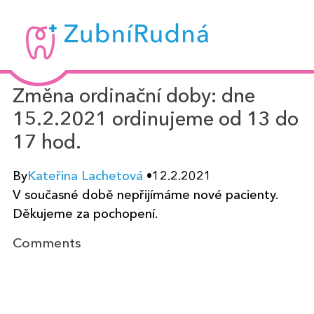
Zubní
Rudná
-
Změna ordinační doby: dne
MUDr.
15.2.2021 ordinujeme od 13 do
Kateřina
17 hod.
Lachetová
By
Kateřina Lachetová
•
12.2.2021
V současné době nepřijímáme nové pacienty.
Děkujeme za pochopení.
Comments